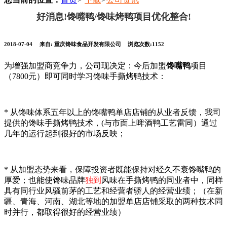
好消息!馋嘴鸭/馋味烤鸭项目优化整合!
2018-07-04
来自:
重庆馋味食品开发有限公司
浏览次数:1152
为增强加盟商竞争力，公司现决定：今后加盟
馋嘴鸭
项目
（7800元）即可同时学习馋味手撕烤鸭技术：
* 从馋味体系五年以上的馋嘴鸭单店店铺的从业者反馈，我司
提供的馋味手撕烤鸭技术，(与市面上啤酒鸭工艺雷同）通过
几年的运行起到很好的市场反映；
* 从加盟态势来看，保障投资者既能保持对经久不衰馋嘴鸭的
厚爱；也能使馋味品牌
独到
风味在手撕烤鸭的同业者中，同样
具有同行业风骚前茅的工艺和经营者骄人的经营业绩；（在新
疆、青海、河南、湖北等地的加盟单店店铺采取的两种技术同
时并行，都取得很好的经营业绩）