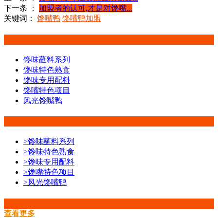
下一条 ：
加盟者的认可,才是对馋嘴...
关键词：
馋嘴鸭
馋嘴鸭加盟
项目介绍
馋味蘸料系列
馋味特色熟食
馋味专用配料
馋嘴特色项目
风光馋嘴鸭
项目介绍
>
馋味蘸料系列
>
馋味特色熟食
>
馋味专用配料
>
馋嘴特色项目
>
风光馋嘴鸭
公司资讯
查看更多