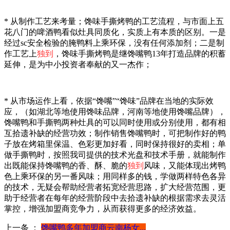
* 从制作工艺来考量；馋味手撕烤鸭的工艺流程，与市面上五
花八门的啤酒鸭看似灶具同质化，实质上有本质的区别。一是
经过sc安全检验的腌鸭料上乘环保，没有任何添加剂；二是制
作工艺上
独到
，馋味手撕烤鸭是继馋嘴鸭13年打造品牌的积蓄
延伸，是为中小投资者奉献的又一杰作；
* 从市场运作上看，依据“馋嘴”“馋味”品牌在当地的实际效
应，（如湖北等地使用馋味品牌，河南等地使用馋嘴品牌），
馋嘴鸭和手撕鸭两种灶具的可以同时使用或分别使用，都有相
互拾遗补缺的经营功效；制作销售馋嘴鸭时，可把制作好的鸭
子放在烤箱里保温、色彩更加好看，同时保持很好的卖相；单
做手撕鸭时，按照我司提供的技术光盘和技术手册，就能制作
出既能保持馋嘴鸭的香、酥、脆的
独到
风味，又能体现出烤鸭
色上乘环保的另一番风味；用同样多的钱，学做两样特色各异
的技术，无疑会帮助经营者拓宽经营思路，扩大经营范围，更
助于经营者在每年的经营阶段中去拾遗补缺的根据需求去灵活
掌控，增强加盟商竞争力，从而获得更多的经济效益。
上一条 ：
馋嘴鸭多年加盟商云南杨女...