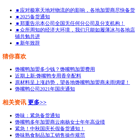
应对极寒天地对物流的的影响，各地加盟商尽快备货
2025备货通知
郑重告示本公司全国无任何分公司及分支机构！
众所周知的经济大环境，我们只能如履薄冰与各地店
铺共勉共进
新年致辞
猜你喜欢
馋嘴鸭加盟多少钱？馋嘴鸭加盟费用
近期上新:馋嘴鸭专用香辛配料
原材料呈上涨趋势，望各地馋嘴鸭加盟商未雨绸缪！
馋嘴鸭公司2021年国庆通知
相关资讯
更多>>
馋味：紧急备货通知
馋嘴鸭多年加盟商云南杨女士年年高业绩
紧急！中秋国庆长假备货通知！
馋味熟食制品加工销售操作规范