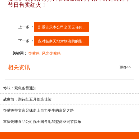
节日售卖红火！
上一条 ：
郑重告示本公司全国无任何...
下一条 ：
应对极寒天地对物流的的影...
关键词：
馋嘴鸭
风光馋嘴鸭
相关资讯
更多>>
馋味：紧急备货通知
战疫情，期待红五月创造佳绩
馋嘴鸭带文家兄妹走上自力更生的富足之路
重庆馋味食品公司祝全国各地加盟商圣诞节快乐