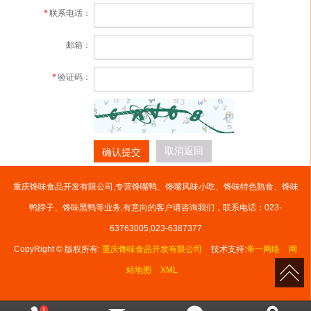
*
联系电话：
邮箱：
*
验证码：
确认提交
取消返回
重庆馋味食品开发有限公司,专营馋嘴鸭、馋嘴风味小吃、馋味特色熟食、馋味
鸭脖子、馋味黑鸭等业务,有意向的客户请咨询我们，联系电话：023-
63763005,023-6387377
CopyRight © 版权所有:
重庆馋味食品开发有限公司
技术支持:
帝一网络
网
站地图
XML