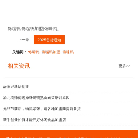
馋嘴鸭|馋嘴鸭加盟|馋味鸭。
上一条 ：
2025备货通知
关键词：
馋嘴鸭
馋嘴鸭加盟
馋味鸭
相关资讯
更多>>
辞旧迎新话创业
渝北周师傅选择馋嘴鸭熟食卤菜培训原因
元旦节前后，物流紧张，请各地加盟商提前备货
新手创业如何才能开好休闲食品加盟店