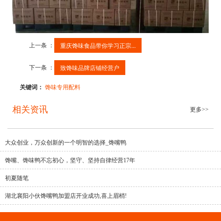
上一条 ：
重庆馋味食品带你学习正宗...
下一条 ：
致馋味品牌店铺经营户
关键词：
馋味专用配料
相关资讯
更多>>
大众创业，万众创新的一个明智的选择_馋嘴鸭
馋嘴、馋味鸭不忘初心，坚守、坚持自律经营17年
初夏随笔
湖北襄阳小伙馋嘴鸭加盟店开业成功,喜上眉梢!