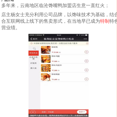
产品介绍
多年来，云南地区临沧馋嘴鸭加盟店生意一直红火；
店主杨女士充分利用公司品牌，以馋味技术为基础，结
合互联网线上线下的售卖形式，在当地早已成为
特制
特
营业绩。