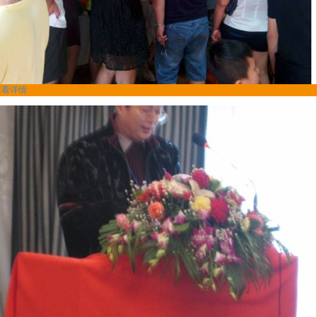
查看详情
馋嘴鸭加盟案例-珠海80后柳先生