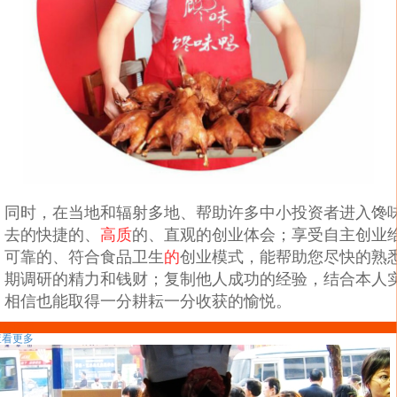
同时，在当地和辐射多地、帮助许多中小投资者进入馋
去的快捷的、
高质
的、直观的创业体会；享受自主创业
可靠的、符合食品卫生
的
创业模式，能帮助您尽快的熟
期调研的精力和钱财；复制他人成功的经验，结合本人
相信也能取得一分耕耘一分收获的愉悦。
相关推荐
查看更多