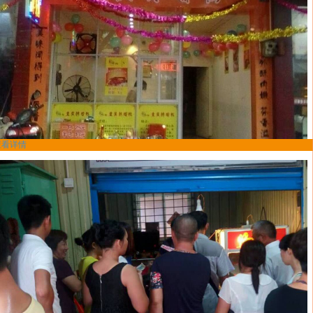
查看详情
馋嘴鸭加盟商青海西宁白先生