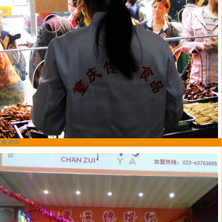
查看详情
馋嘴鸭加盟商湖南宁乡-文大姐