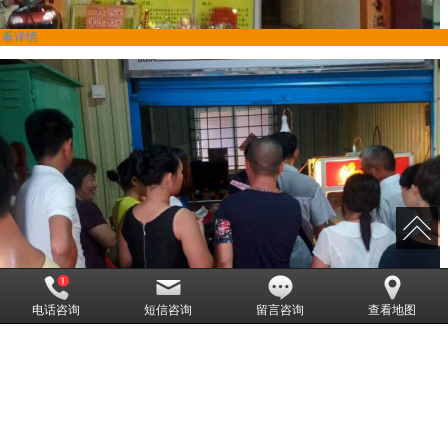
查看详情
馋嘴鸭加盟商青海西宁白先生
电话咨询
短信咨询
留言咨询
查看地图
查看详情
馋嘴鸭加盟案例-珠海80后柳先生