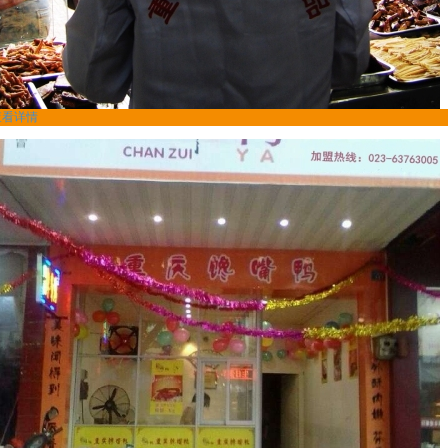
查看详情
馋嘴鸭加盟商湖南宁乡-文大姐