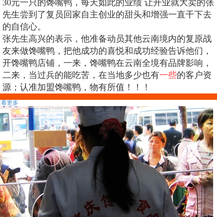
30元一只的馋嘴鸭，每天如此的业绩 让开业就大卖的张
先生尝到了复员回家自主创业的甜头和增强一直干下去
的自信心。
张先生高兴的表示，他准备动员其他云南境内的复原战
友来做馋嘴鸭，把他成功的喜悦和成功经验告诉他们，
开馋嘴鸭店铺，一来，馋嘴鸭在云南全境有品牌影响，
二来，当过兵的能吃苦，在当地多少也有
一些
的客户资
源；认准加盟馋嘴鸭，物有所值！！！
相关推荐
查看更多