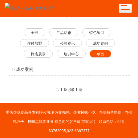
全部
产品动态
特色项目
连锁加盟
公司资讯
成功案例
样店展示
培训中心
单页
> 成功案例
共 1 条记录 1 页
重庆馋味食品开发有限公司,专营馋嘴鸭、馋嘴风味小吃、馋味特色熟食、馋味
鸭脖子、馋味黑鸭等业务,有意向的客户请咨询我们，联系电话：023-
63763005,023-6387377