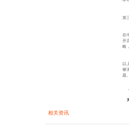
中
第
在
开
略
以
够
题
相关资讯