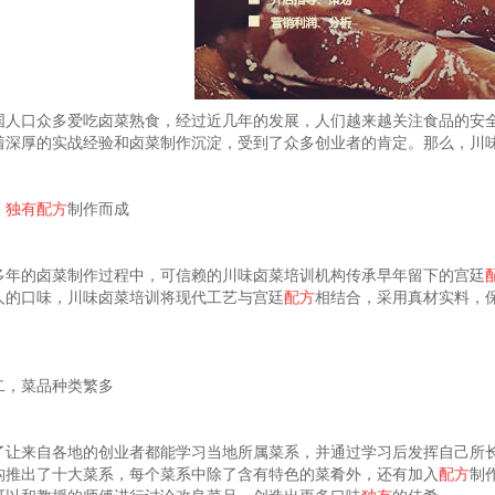
国人口众多爱吃卤菜熟食，经过近几年的发展，人们越来越关注食品的安
着深厚的实战经验和卤菜制作沉淀，受到了众多创业者的肯定。那么，川
，
独有
配方
制作而成
多年的卤菜制作过程中，可信赖的川味卤菜培训机构传承早年留下的宫廷
人的口味，川味卤菜培训将现代工艺与
宫廷
配方
相结合，采用真材实料，
。
二，菜品种类繁多
了让来自各地的创业者都能学习当地所属菜系，并通过学习后发挥自己所
构推出了十大菜系，每个菜系中除了含有特色的菜肴外，还有加入
配方
制