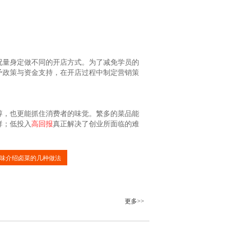
况量身定做不同的开店方式。为了减免学员的
予政策与资金支持，在开店过程中制定营销策
醇，也更能抓住消费者的味觉。繁多的菜品能
群；低投入
高回报
真正解决了创业所面临的难
味介绍卤菜的几种做法
更多>>