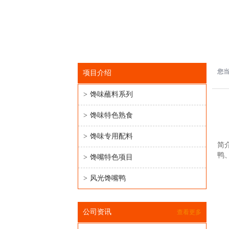
您
项目介绍
>
馋味蘸料系列
>
馋味特色熟食
>
馋味专用配料
简
鸭
>
馋嘴特色项目
>
风光馋嘴鸭
公司资讯
查看更多