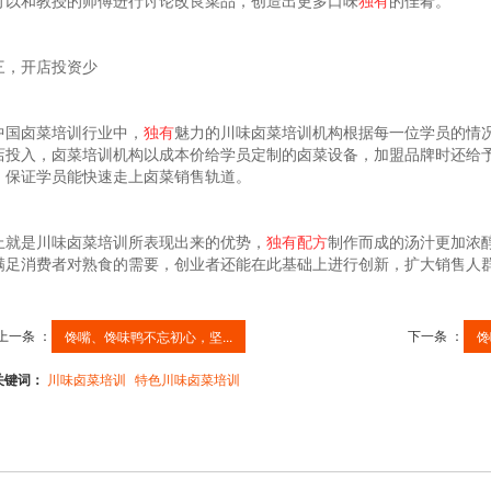
可以和教授的师傅进行讨论改良菜品，创造出更多口味
独有
的佳肴。
三，开店投资少
中国卤菜培训行业中，
独有
魅力的川味卤菜培训机构根据每一位学员的情
店投入，卤菜培训机构以成本价给学员定制的卤菜设备，加盟品牌时还给
，保证学员能快速走上卤菜销售轨道。
上就是川味卤菜培训所表现出来的优势，
独有
配方
制作而成的汤汁更加浓
满足消费者对熟食的需要，创业者还能在此基础上进行创新，扩大销售人
。
上一条 ：
下一条 ：
馋嘴、馋味鸭不忘初心，坚...
馋
关键词：
川味卤菜培训
特色川味卤菜培训