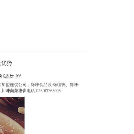
大优势
浏览次数:1036
加盟连锁公司，馋味食品以:馋嘴鸭、馋味
。
川味卤菜培训
电话:023-63763005