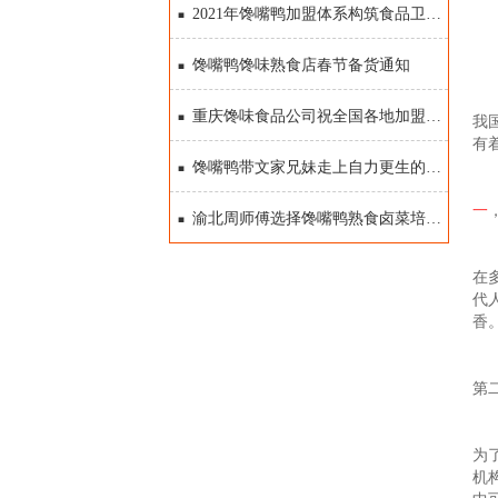
2021年馋嘴鸭加盟体系构筑食品卫生安全屏障
馋嘴鸭馋味熟食店春节备货通知
重庆馋味食品公司祝全国各地加盟商圣诞节快乐
我
有
馋嘴鸭带文家兄妹走上自力更生的富足之路
一
渝北周师傅选择馋嘴鸭熟食卤菜培训原因
在
代
香
第
为
机