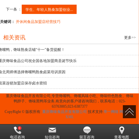
下一条 ：
学生、年轻人熟食加盟创业...
关键词：
开休闲食品加盟店经营技巧
相关资讯
更多>>
馋嘴鸭，馋味熟食店铺“十一”备货提醒！
重庆馋味食品公司祝全国各地加盟商圣诞节快乐
渝北周师傅选择馋嘴鸭熟食卤菜培训原因
卤菜连锁加盟店保存卤水密招
重庆馋味食品开发有限公司,专营馋嘴鸭、馋嘴风味小吃、馋味特色熟食、馋味
鸭脖子、馋味黑鸭等业务,有意向的客户请咨询我们，联系电话：023-
63763005,023-6387377
CopyRight © 版权所有:
重庆馋味食品开发有限公司
技术支持:
帝一网络
网站地图
XML
电话咨询
短信咨询
留言咨询
查看地图