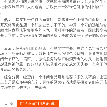
味，但危害人们的身体健康，这就像美丽的毒蘑菇，给人们的生
和社会发展带来巨大的危害，所以
要开一家绿色健康的休闲食品
店。
然后，其实对于任何店面来讲，都需要一个不错的门面房，
样开家休闲食品店一个好选址是少不了的。毕竟一个好的选址能
帮助休闲食品店聚集更多的人气，吸引更多的消费者，因此投资
在开店之前，要做好选址方面的分析，争取选择一个很好的位置
店。
最后，经营好休闲食品店，态度非常重要。在这个竞争激烈
市场上，想要独占鳌头，就必须有自己的特色和优势，服务态度
休闲食品店的一扇窗户，微笑服务能够打动消费者的心灵，使消
者感受到被尊重，好的服务可以吸引消费者成为回头客，有利于
闲食品店的长久经营。
综合分析，经营好一个休闲食品店是需要很多的技巧的，上
的三点只是众多中的几个，更多的经营技巧就需要投资者们在开
的过程中自己去学习、去领悟。
上一条 ：
新手创业如何才能开好休闲...