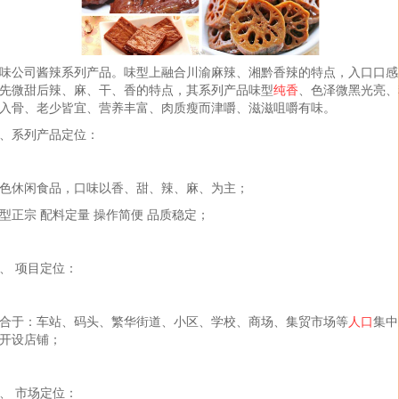
味公司酱辣系列产品。味型上融合川渝麻辣、湘黔香辣的特点，入口口感
先微甜后辣、麻、干、香的特点，其系列产品味型
纯香
、色泽微黑光亮、
入骨、老少皆宜、营养丰富、肉质瘦而津嚼、滋滋咀嚼有味。
、系列产品定位：
色休闲食品，口味以香、甜、辣、麻、为主；
型正宗 配料定量 操作简便 品质稳定；
、 项目定位：
合于：车站、码头、繁华街道、小区、学校、商场、集贸市场等
人口
集中
开设店铺；
、 市场定位：