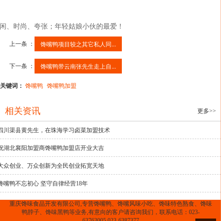
闲、时尚、夸张；年轻姑娘小伙的最爱！
上一条 ：
馋嘴鸭项目较之其它私人同...
下一条 ：
馋嘴鸭带云南张先生走上自...
关键词：
馋嘴鸭
馋嘴鸭加盟
相关资讯
更多>>
四川渠县黄先生，在珠海学习卤菜加盟技术
祝湖北襄阳加盟商馋嘴鸭加盟店开业大吉
大众创业、万众创新为全民创业拓宽天地
馋嘴鸭不忘初心 坚守自律经营18年
重庆馋味食品开发有限公司,专营馋嘴鸭、馋嘴风味小吃、馋味特色熟食、馋味
鸭脖子、馋味黑鸭等业务,有意向的客户请咨询我们，联系电话：023-
63763005,023-6387377