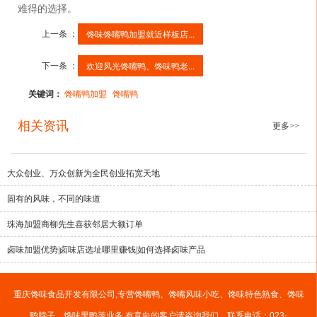
难得的选择。
上一条 ：
馋味馋嘴鸭加盟就近样板店...
下一条 ：
欢迎风光馋嘴鸭、馋味鸭老...
关键词：
馋嘴鸭加盟
馋嘴鸭
相关资讯
更多>>
大众创业、万众创新为全民创业拓宽天地
固有的风味，不同的味道
珠海加盟商柳先生喜获邻居大额订单
卤味加盟优势|卤味店选址哪里赚钱|如何选择卤味产品
重庆馋味食品开发有限公司,专营馋嘴鸭、馋嘴风味小吃、馋味特色熟食、馋味
鸭脖子、馋味黑鸭等业务,有意向的客户请咨询我们，联系电话：023-