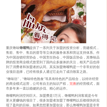
重庆馋味
馋嘴鸭
提供了一系列关于加盟的投资分析，营建模式，
售前、售中、售后的督导等立体的服务体系和营运支持体系。作
为中国连锁经营协会，中国烹饪协会，中国饭店协会，其馋味品
牌的投资商业模式曾受到了国内众多媒体的关注，相关产品也得
到了消费者和加盟者的认同。其实加盟馋嘴鸭是一个非常好的创
业项目选择，已经有很多人通过它走向了成功致富之路。
“馋味坊”，“馋味特色熟食”等具有特色的产品组合，以特许经营
的商业模式运营，公司有自主的知识产权，
完善
的经营模式，面
市多年来一直以稳健的步伐、精心的运作。
馋嘴鸭利润空间巨大。加盟费是3万元，馋嘴鸭利润客观是今年
更火更赚钱的项目了，很多加盟者加盟了馋嘴鸭以后都很快的实
现了盈利的目标。如果您想要加盟创业，那么馋嘴鸭加盟是非常