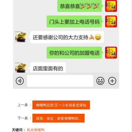
上一条 ：
馋嘴鸭总部:五一小长假备货通知
下一条 ：
喜报：保定、新蔡馋嘴鸭加...
关键词：
风光馋嘴鸭