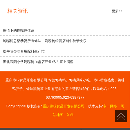
相关资讯
更多>>
疫情下的馋嘴鸭体系
馋嘴鸭总部恭祝所有馋味、馋嘴鸭经营店铺中秋节快乐
端午节馋味专用配料生产忙
湖北襄阳小伙馋嘴鸭加盟店开业成功,喜上眉梢!
重庆馋味食品开发有限公司,专营馋嘴鸭、馋嘴风味小吃、馋味特色熟食、馋味
鸭脖子、馋味黑鸭等业务,有意向的客户请咨询我们，联系电话：023-
63763005,023-6387377
CopyRight © 版权所有:
重庆馋味食品开发有限公司
技术支持:
帝一网络
网
站地图
XML