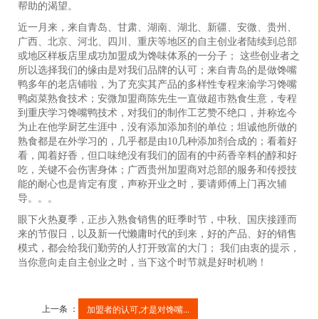
帮助的渴望。
近一月来，来自青岛、甘肃、湖南、湖北、新疆、安微、贵州、
广西、北京、河北、四川、重庆等地区的自主创业者陆续到总部
或地区样板店里成功加盟成为馋味体系的一分子； 这些创业者之
所以选择我们的缘由是对我们品牌的认可；来自青岛的是做馋嘴
鸭多年的老店铺啦，为了充实其产品的多样性专程来渝学习馋嘴
鸭卤菜熟食技术；安微加盟商陈先生一直做超市熟食生意，专程
到重庆学习馋嘴鸭技术，对我们的制作工艺赞不绝口，并称迄今
为止在他学厨艺生涯中，没有添加添加剂的单位；坦诚他所做的
熟食都是在外学习的，几乎都是由10几种添加剂合成的；看着好
看，闻着好香，但口味绝没有我们的固有的中药香辛料的醇和好
吃，关键不会伤害身体；广西贵州加盟商对总部的服务和传授技
能的耐心也是肯定有度，声称开业之时，要请师傅上门再次辅
导。。。
眼下火热夏季，正步入熟食销售的旺季时节，中秋、国庆接踵而
来的节假日，以及新一代懒庸时代的到来，好的产品、好的销售
模式，都会给我们勤劳的人打开致富的大门； 我们由衷的提示，
当你意向走自主创业之时，当下这个时节就是好时机哟！
上一条 ：
加盟者的认可,才是对馋嘴...