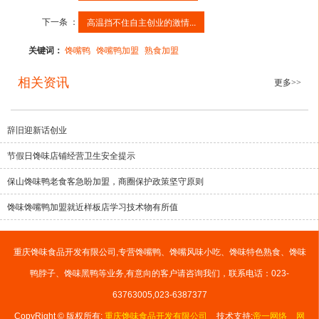
下一条 ：
高温挡不住自主创业的激情...
关键词：
馋嘴鸭
馋嘴鸭加盟
熟食加盟
相关资讯
更多>>
辞旧迎新话创业
节假日馋味店铺经营卫生安全提示
保山馋味鸭老食客急盼加盟，商圈保护政策坚守原则
馋味馋嘴鸭加盟就近样板店学习技术物有所值
重庆馋味食品开发有限公司,专营馋嘴鸭、馋嘴风味小吃、馋味特色熟食、馋味
鸭脖子、馋味黑鸭等业务,有意向的客户请咨询我们，联系电话：023-
63763005,023-6387377
CopyRight © 版权所有:
重庆馋味食品开发有限公司
技术支持:
帝一网络
网