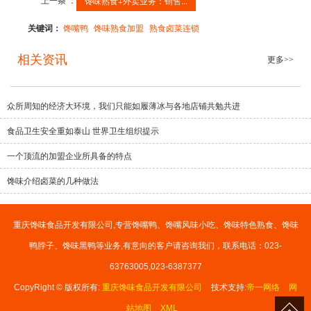
馋味熟食+外卖业务：销售...
关键词：
馋嘴鸭
馋味熟食加盟
熟食卤菜连锁
相关资讯
更多>>
众所周知的经济大环境，我们只能如履薄冰与各地店铺共勉共进
食品卫生安全重如泰山 世界卫生组织提示
一个顶流的加盟企业所具备的特点
馋味介绍卤菜的几种做法
重庆馋味食品开发有限公司,专营馋嘴鸭、馋嘴风味小吃、馋味特色熟食、馋味
鸭脖子、馋味黑鸭等业务,有意向的客户请咨询我们，联系电话：023-
63763005,023-6387377
CopyRight © 版权所有:
重庆馋味食品开发有限公司
技术支持:
帝一网络
网
站地图
XML