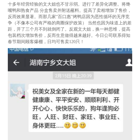
十多年经营经验的文大姐也不甘示弱。进行了差异化调整。将馋
嘴鸭和熟食产品 分盒售卖并附送蘸料。提高了卖相增加了售价，
反而效果显著。而那几家“百口惠”烤鸭店因为恶性循环的无序竞
争（不像本公司有严格的商圈保护政策） 当然也因为味道上的差
距，开了三个月不到就倒闭了。反观文大姐，换一种思维，提高
包装档次增加售价，反而生意做得越来越好。今日公司联系得知
春节期间顾客爆棚，日均可售卖120只！