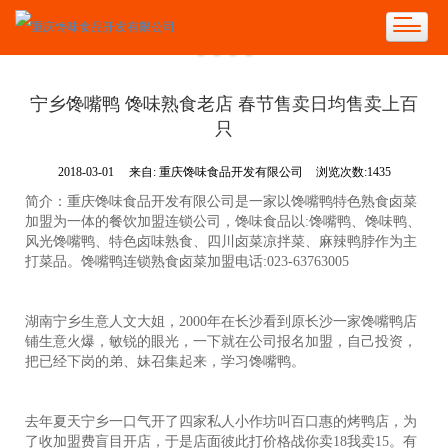
宁乡馋嘴鸭 馋味熟食老店 春节售卖日均售卖上百
只
2018-03-01
来自:
重庆馋味食品开发有限公司
浏览次数:1435
简介：重庆馋味食品开发有限公司是一家以馋嘴鸭特色熟食卤菜
加盟为一体的餐饮加盟连锁公司，馋味食品以:馋嘴鸭、馋味鸭、
风光馋嘴鸭、特色卤味熟食、四川卤菜凉拌菜、麻辣鸭脖作为主
打菜品。馋嘴鸭连锁熟食卤菜加盟电话:023-63763005
湖南宁乡生意人文大姐，2000年在长沙看到原长沙一家馋嘴鸭店
铺生意火爆，敏锐的眼光，一下就在公司报名加盟，自己投资，
把已经下岗的弟、妹召集起来，学习馋嘴鸭。
去年夏天宁乡一口气开了四家私人小作坊叫百口惠的烤鸭店，为
了收加盟费盲目开店，于是店面彼此打价格战你卖18我卖15。有