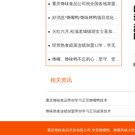
重庆馋味食品公司祝全国各地加盟商圣诞节快乐
好消息!馋嘴鸭/馋味烤鸭项目优化整合!
火红六月,松滋老城镇胡女士喜加盟馋嘴鸭项目
经营熟食卤菜连锁加盟12年，学无止境到馋味
馋嘴、馋味鸭不忘初心，坚守、坚持自律经营17年
相关资讯
重庆馋味食品带你学习正宗馋嘴鸭技术
馋味熟食连锁加盟带你学习正宗卤菜技术
重庆馋味食品开发有限公司,专营馋嘴鸭、馋嘴风味小吃