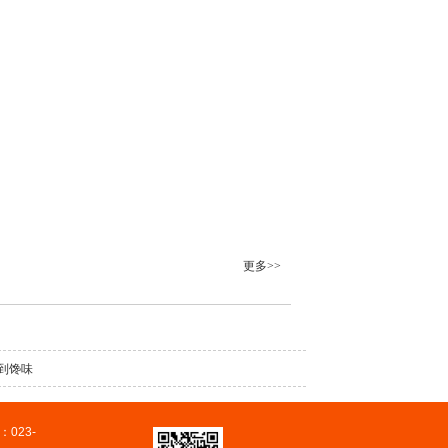
更多>>
到馋味
023-