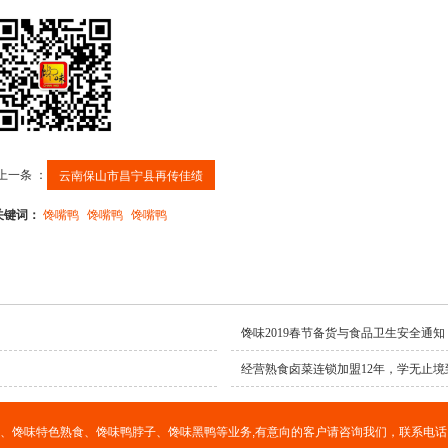
上一条 ：
云南保山市昌宁县再传佳绩
关键词：
馋嘴鸭
馋嘴鸭
馋嘴鸭
馋味2019春节备货与食品卫生安全通知
经营熟食卤菜连锁加盟12年，学无止境
、馋味特色熟食、馋味鸭脖子、馋味黑鸭等业务,有意向的客户请咨询我们，联系电话：