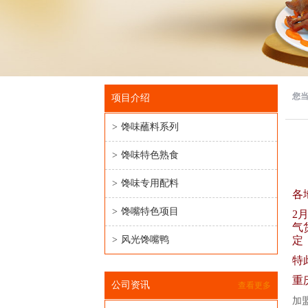
您
项目介绍
>
馋味蘸料系列
>
馋味特色熟食
>
馋味专用配料
各
>
馋嘴特色项目
2
气
>
风光馋嘴鸭
定
特
重
公司资讯
查看更多
加盟