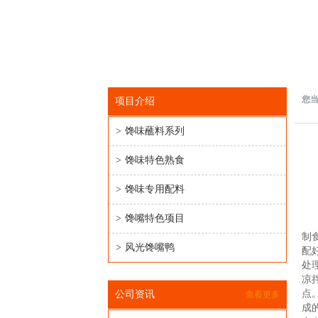
您
项目介绍
>
馋味蘸料系列
>
馋味特色熟食
>
馋味专用配料
馋
>
馋嘴特色项目
“
制
>
风光馋嘴鸭
配
处
凉
点
公司资讯
查看更多
成