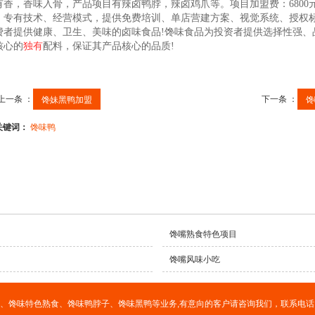
有香，香味入骨，产品项目有辣卤鸭脖，辣卤鸡爪等。项目加盟费：680
、专有技术、经营模式，提供免费培训、单店营建方案、视觉系统、授权
费者提供健康、卫生、美味的卤味食品!馋味食品为投资者提供选择性强、
核心的
独有
配料，保证其产品核心的品质!
上一条 ：
下一条 ：
馋妹黑鸭加盟
馋
关键词：
馋味鸭
馋嘴熟食特色项目
馋嘴风味小吃
、馋味特色熟食、馋味鸭脖子、馋味黑鸭等业务,有意向的客户请咨询我们，联系电话：