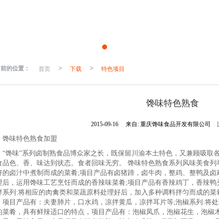
当前的位置：
首页
>
下载
>
特色项目
馋味特色熟食
2015-09-16
来自:
重庆馋味食品开发有限公司
味特色熟食加盟
馋味”系列卤制熟食品博众家之长，既保留川渝本土特色，又兼顾吸取各
食品色、香、味达到状态。食者回味无穷。 馋味特色熟食系列风味美食列举
好的卤汁中煮制而成的菜肴;项目产品有卤猪蹄，卤牛肉，整鸡、整鸭及卤鸡
理后，运用馋味工艺烹饪而成的香辣味菜肴;项目产品有香辣鸡丁，香辣鸭
拌系列:将相应的肉禽类和菜蔬原料处理好后，加入多种调料拌匀而成的菜
。项目产品有：夫妻肺片，口水鸡，凉拌黄瓜，凉拌耳片等;泡椒系列:将
的菜肴，具有鲜辣适口的特点，项目产品有：泡椒凤爪，泡椒花生，泡椒木