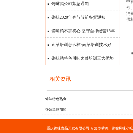
中
馋嘴鸭公司紧急通知
号
消
馋味2020年春节节前备货通知
供
馋嘴鸭不忘初心 坚守自律经营18年
卤菜培训怎么样?卤菜培训技术好学吗?
馋味鸭特色川味卤菜培训三大优势
相关资讯
馋味特色熟食
馋妹黑鸭加盟
重庆馋味食品开发有限公司,专营馋嘴鸭、馋嘴风味小吃