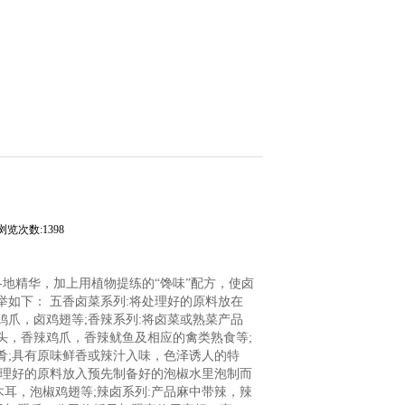
浏览次数:1398
地精华，加上用植物提练的“馋味”配方，使卤
如下： 五香卤菜系列:将处理好的原料放在
爪，卤鸡翅等;香辣系列:将卤菜或熟菜产品
头，香辣鸡爪，香辣鱿鱼及相应的禽类熟食等;
肴;具有原味鲜香或辣汁入味，色泽诱人的特
处理好的原料放入预先制备好的泡椒水里泡制而
耳，泡椒鸡翅等;辣卤系列:产品麻中带辣，辣